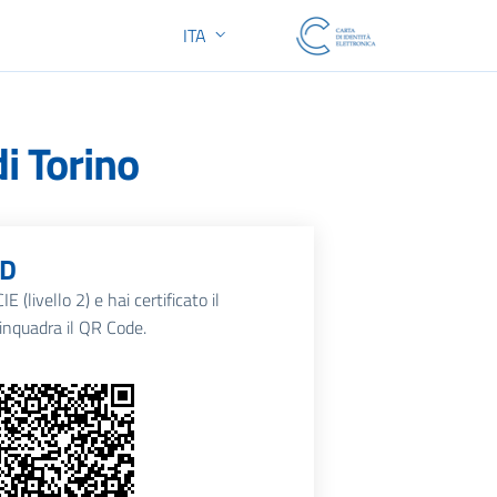
ITA
SELEZIONE LINGUA: LINGUA SELEZIONA
di Torino
ID
E (livello 2) e hai certificato il
d inquadra il QR Code.